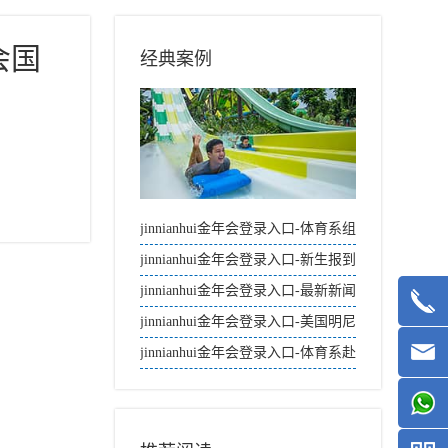
会国
经典案例
jinnianhui金年会登录入口-体育系组
织女教师3.8节座谈并体验冰上运动
jinnianhui金年会登录入口-新生报到
[图]
日 校党委书记姜斯宪慰问体育系学
jinnianhui金年会登录入口-最新新闻
子[图]
jinnianhui金年会登录入口-美国明尼
苏达大学助理教授高赞博士来交大
jinnianhui金年会登录入口-体育系赴
体育系讲学[图]
同济大学调研场馆建设工作[图]