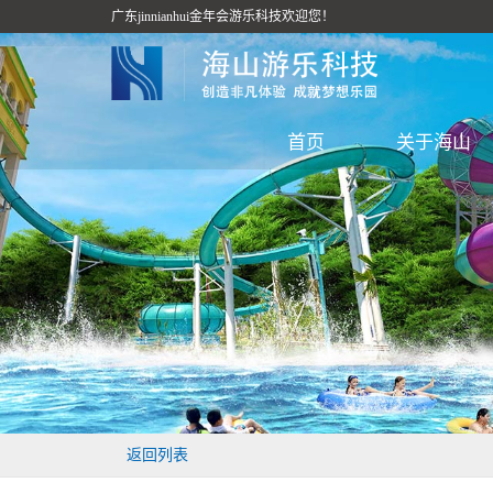
广东jinnianhui金年会游乐科技欢迎您！
首页
关于海山
返回列表