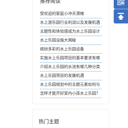
推荐阅读
受欢迎的家庭小冲天滑梯
水上游乐园行业利润以及发展机遇
分析
主题性和体验感成为水上乐园设计
关注重点
水上乐园设施大揭秘
缤纷多彩的水上乐园设备
实施水上乐园项目的基本要求有哪
些？从策划到运营的全方位解析
介绍水上乐园的水池有哪几种分类
水上乐园项目的发展机遇
水上乐园规划中的主题元素如何与
场地环境相融合？
怎样才能开好室内小孩水上乐园？
热门主题