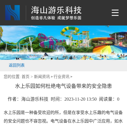
返回列表
您的位置:
首页 >
新闻资讯
行业资讯
>
>
水上乐园如何杜绝电气设备带来的安全隐患
作者：海山游乐科技 时间：2023-11-20 13:50 阅读量：
0
水上乐园是一种备受欢迎的所，但是在享受水上乐趣的电气设备
的安全问题也不容忽视。电气设备在水上乐园中广泛应用，如水