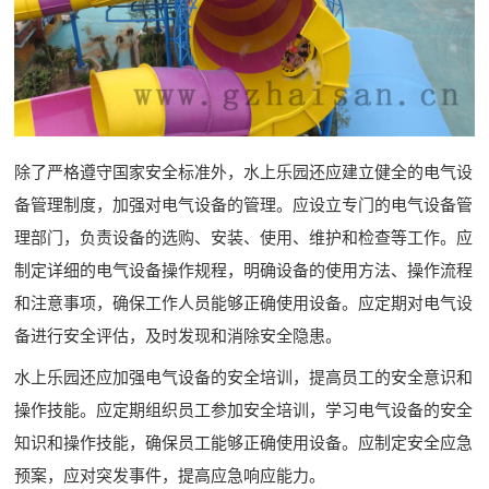
除了严格遵守国家安全标准外，水上乐园还应建立健全的电气设
备管理制度，加强对电气设备的管理。应设立专门的电气设备管
理部门，负责设备的选购、安装、使用、维护和检查等工作。应
制定详细的电气设备操作规程，明确设备的使用方法、操作流程
和注意事项，确保工作人员能够正确使用设备。应定期对电气设
备进行安全评估，及时发现和消除安全隐患。
水上乐园还应加强电气设备的安全培训，提高员工的安全意识和
操作技能。应定期组织员工参加安全培训，学习电气设备的安全
知识和操作技能，确保员工能够正确使用设备。应制定安全应急
预案，应对突发事件，提高应急响应能力。