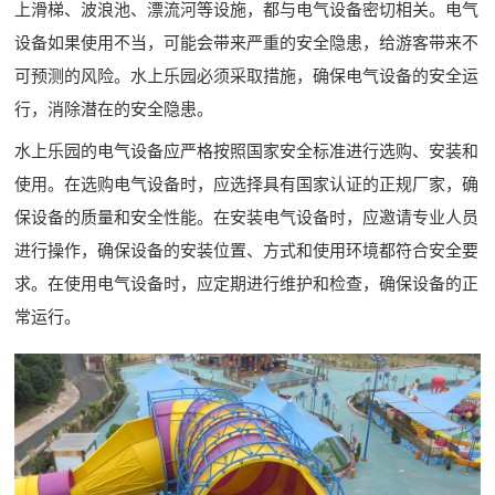
上滑梯、波浪池、漂流河等设施，都与电气设备密切相关。电气
设备如果使用不当，可能会带来严重的安全隐患，给游客带来不
可预测的风险。水上乐园必须采取措施，确保电气设备的安全运
行，消除潜在的安全隐患。
水上乐园的电气设备应严格按照国家安全标准进行选购、安装和
使用。在选购电气设备时，应选择具有国家认证的正规厂家，确
保设备的质量和安全性能。在安装电气设备时，应邀请专业人员
进行操作，确保设备的安装位置、方式和使用环境都符合安全要
求。在使用电气设备时，应定期进行维护和检查，确保设备的正
常运行。